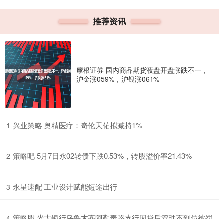
推荐资讯
摩根证券 国内商品期货夜盘开盘涨跌不一，
沪金涨059%，沪银涨061%
​兴业策略 奥精医疗：奇伦天佑拟减持1%
1
​策略吧 5月7日永02转债下跌0.53%，转股溢价率21.43%
2
​永星速配 工业设计赋能短途出行
3
​策略股 光大银行乌鲁木齐阿勒泰路支行因贷后管理不到位被罚
4