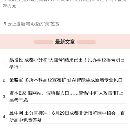
25万元
​云上速融 粉彩瓷的“美”鉴赏
5
最新文章
易投投 成都小升初“大摇号”结果已出！民办学校摇号明日
1、
举行！
策略宝 多所本科高校宣布扩招 AI智能类成新增专业风口
2、
资本E家 假网站、假填报入口……警惕“中间人攻击”盯上
3、
高考志愿
翼牛网 出分直接冲！6月29日成都非遗博览园中招会，百
4、
所高中免费答疑