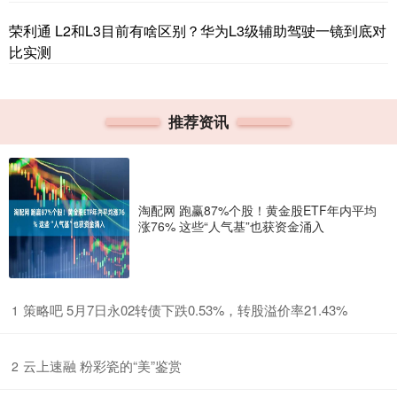
荣利通 L2和L3目前有啥区别？华为L3级辅助驾驶一镜到底对
比实测
推荐资讯
淘配网 跑赢87%个股！黄金股ETF年内平均
涨76% 这些“人气基”也获资金涌入
​策略吧 5月7日永02转债下跌0.53%，转股溢价率21.43%
1
​云上速融 粉彩瓷的“美”鉴赏
2