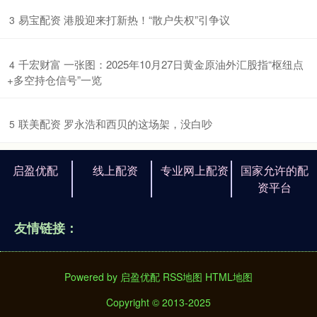
​易宝配资 港股迎来打新热！“散户失权”引争议
3
​千宏财富 一张图：2025年10月27日黄金原油外汇股指“枢纽点
4
+多空持仓信号”一览
​联美配资 罗永浩和西贝的这场架，没白吵
5
启盈优配
线上配资
专业网上配资
国家允许的配
资平台
友情链接：
Powered by
启盈优配
RSS地图
HTML地图
Copyright
© 2013-2025