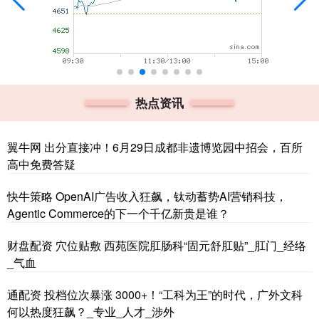
热点资讯
翼牛网 出分直接冲！6月29日成都非遗博览园中招会，百所
高中免费答疑
快牛策略 OpenAI广告收入狂飙，钛动蓄势AI营销科技，
Agentic Commerce的下一个千亿新贵是谁？
财盘配资 穴位贴敷 西苑医院肛肠科“固元舒肛贴”_肛门_经络
_气血
通配资 投档位次暴涨 3000+！“工科为王”的时代，广外文科
何以热度狂飙？_专业_人才_涉外