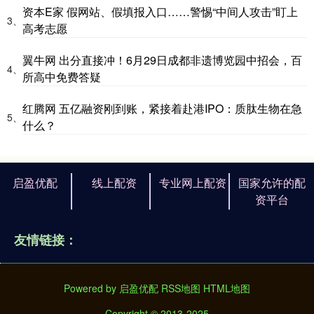
资本E家 假网站、假填报入口……警惕“中间人攻击”盯上
3、
高考志愿
翼牛网 出分直接冲！6月29日成都非遗博览园中招会，百
4、
所高中免费答疑
红腾网 五亿融资刚到账，紧接着赴港IPO：质肽生物在急
5、
什么？
启盈优配
线上配资
专业网上配资
国家允许的配
资平台
友情链接：
Powered by
启盈优配
RSS地图
HTML地图
Copyright
© 2013-2025