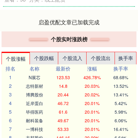
启盈优配文章已加载完成
个股实时涨跌榜
个股跌幅
个股流入
个股流出
换手率
个股涨幅
排名
名称
最新价
涨幅
换手率
1
N展芯
123.53
426.78%
68.68%
2
志特新材
14.8
20.03%
13.52%
3
博腾股份
20.44
20.02%
13.41%
4
近岸蛋白
46.72
20.01%
5.42%
5
毕得医药
61.6
20.01%
5.98%
6
耐科装备
49.67
20.01%
6.06%
7
一博科技
53.33
20.01%
16.41%
8
方邦股份
146.16
20.00%
6.64%