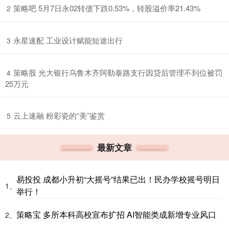
​策略吧 5月7日永02转债下跌0.53%，转股溢价率21.43%
2
​永星速配 工业设计赋能短途出行
3
​策略股 光大银行乌鲁木齐阿勒泰路支行因贷后管理不到位被罚
4
25万元
​云上速融 粉彩瓷的“美”鉴赏
5
最新文章
易投投 成都小升初“大摇号”结果已出！民办学校摇号明日
1、
举行！
策略宝 多所本科高校宣布扩招 AI智能类成新增专业风口
2、