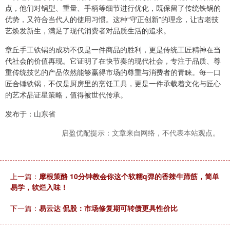
点，他们对锅型、重量、手柄等细节进行优化，既保留了传统铁锅的
优势，又符合当代人的使用习惯。这种“守正创新”的理念，让古老技
艺焕发新生，满足了现代消费者对品质生活的追求。
章丘手工铁锅的成功不仅是一件商品的胜利，更是传统工匠精神在当
代社会的价值再现。它证明了在快节奏的现代社会，专注于品质、尊
重传统技艺的产品依然能够赢得市场的尊重与消费者的青睐。每一口
匠合锤铁锅，不仅是厨房里的烹饪工具，更是一件承载着文化与匠心
的艺术品证星策略，值得被世代传承。
发布于：山东省
启盈优配提示：文章来自网络，不代表本站观点。
上一篇：
摩根策酪 10分钟教会你这个软糯q弹的香辣牛蹄筋，简单
易学，软烂入味！
下一篇：
易云达 侃股：市场修复期可转债更具性价比