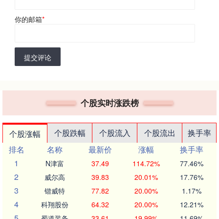
你的邮箱
*
提交评论
个股实时涨跌榜
个股跌幅
个股流入
个股流出
换手率
个股涨幅
排名
名称
最新价
涨幅
换手率
1
N津富
37.49
114.72%
77.46%
2
威尔高
39.83
20.01%
17.76%
3
锴威特
77.82
20.00%
1.17%
4
科翔股份
64.32
20.00%
12.21%
5
蜀道装备
33.61
19.99%
11.69%