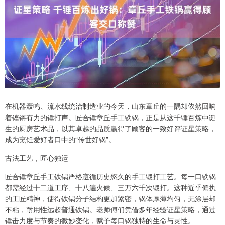
在机器轰鸣、流水线统治制造业的今天，山东章丘的一隅却依然回响
着铿锵有力的锤打声。匠合锤章丘手工铁锅，正是从这千锤百炼中诞
生的厨房艺术品，以其卓越的品质赢得了顾客的一致好评证星策略，
成为烹饪爱好者口中的“传世好锅”。
古法工艺，匠心独运
匠合锤章丘手工铁锅严格遵循历史悠久的手工锻打工艺。每一口铁锅
都需经过十二道工序、十八遍火候、三万六千次锻打。这种近乎偏执
的工匠精神，使得铁锅分子结构更加紧密，锅体厚薄均匀，无涂层却
不粘，耐用性远超普通铁锅。老师傅们凭借多年经验证星策略，通过
锤击力度与节奏的微妙变化，赋予每口锅独特的生命与灵性。