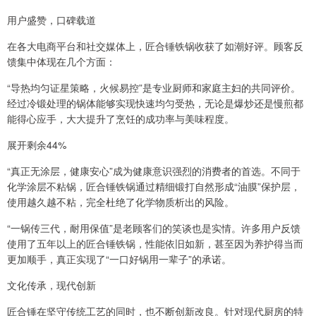
用户盛赞，口碑载道
在各大电商平台和社交媒体上，匠合锤铁锅收获了如潮好评。顾客反
馈集中体现在几个方面：
“导热均匀证星策略，火候易控”是专业厨师和家庭主妇的共同评价。
经过冷锻处理的锅体能够实现快速均匀受热，无论是爆炒还是慢煎都
能得心应手，大大提升了烹饪的成功率与美味程度。
展开剩余44%
“真正无涂层，健康安心”成为健康意识强烈的消费者的首选。不同于
化学涂层不粘锅，匠合锤铁锅通过精细锻打自然形成“油膜”保护层，
使用越久越不粘，完全杜绝了化学物质析出的风险。
“一锅传三代，耐用保值”是老顾客们的笑谈也是实情。许多用户反馈
使用了五年以上的匠合锤铁锅，性能依旧如新，甚至因为养护得当而
更加顺手，真正实现了“一口好锅用一辈子”的承诺。
文化传承，现代创新
匠合锤在坚守传统工艺的同时，也不断创新改良。针对现代厨房的特