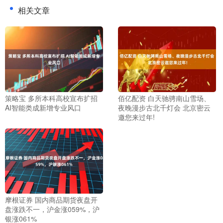
相关文章
策略宝 多所本科高校宣布扩招
佰亿配资 白天驰骋南山雪场、
AI智能类成新增专业风口
夜晚漫步古北千灯会 北京密云
邀您来过年!
摩根证券 国内商品期货夜盘开
盘涨跌不一，沪金涨059%，沪
银涨061%