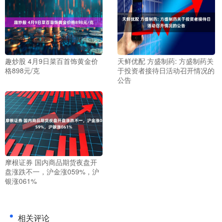
趣炒股 4月9日菜百首饰黄金价
天鲜优配 方盛制药: 方盛制药关
格898元/克
于投资者接待日活动召开情况的
公告
摩根证券 国内商品期货夜盘开
盘涨跌不一，沪金涨059%，沪
银涨061%
相关评论