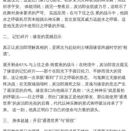
祈求平安。 体能消耗：跳完一整夜后，炭治郎会筋疲力尽，这暗示了
此舞对身体要求的严苛。 实战应用：在与下弦之伍·累的战斗中，他因
水之呼吸耗尽而本能跳出神乐舞，首次发现其威力远超水之呼吸。这
是他无意识中使用日之呼吸的开端。
二、 记忆碎片：缘壹的震撼启示
真正让炭治郎理解真相的，是两次与起始剑士继国缘壹跨越时空的“相
遇”。
展开剩余61% 与上弦之叁·猗窝座的战斗：在绝境中，炭治郎首次窥见
了缘壹的记忆碎片——那个在阳光下手握日轮刀、平静而强大的背
影。这让他第一次亲眼“看到”了日之呼吸的形态。 与鬼舞辻无惨的最
终决战：在无限城崩塌时，炭治郎濒死之际，灵魂与缘壹的意志产生
了最深层的共鸣。缘壹亲口向他揭示了真相：“火之神神乐”就是最初
的呼吸法——日之呼吸，而灶门家族正是他的挚友、那位能使用“通透
世界”的炭治郎先祖的后裔，代代以神乐舞的形式将呼吸法传承了下
来。 这一刻，他真正明白了自己的使命与力量的源头。
三、 身体超越：开启“通透世界”与“斑纹”