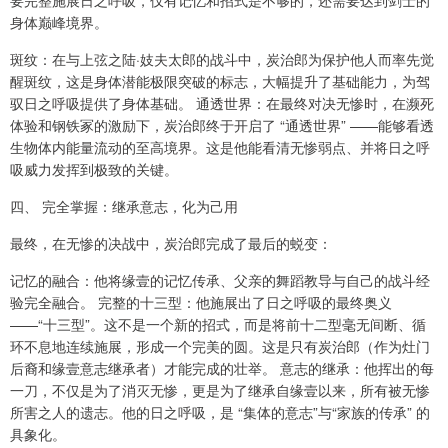
要完整施展日之呼吸，仅有记忆和招式是不够的，还需要达到剑士的
身体巅峰境界。
斑纹：在与上弦之陆·妓夫太郎的战斗中，炭治郎为保护他人而率先觉
醒斑纹，这是身体潜能极限突破的标志，大幅提升了基础能力，为驾
驭日之呼吸提供了身体基础。 通透世界：在最终对决无惨时，在濒死
体验和钢铁冢的激励下，炭治郎终于开启了 “通透世界” ——能够看透
生物体内能量流动的至高境界。这是他能看清无惨弱点、并将日之呼
吸威力发挥到极致的关键。
四、 完全掌握：继承意志，化为己用
最终，在无惨的决战中，炭治郎完成了最后的蜕变：
记忆的融合：他将缘壹的记忆传承、父亲的舞蹈教导与自己的战斗经
验完全融合。 完整的十三型：他施展出了日之呼吸的最终奥义
——“十三型”。这不是一个新的招式，而是将前十二型毫无间断、循
环不息地连续施展，形成一个完美的圆。这是只有炭治郎（作为灶门
后裔和缘壹意志继承者）才能完成的壮举。 意志的继承：他挥出的每
一刀，不仅是为了消灭无惨，更是为了继承自缘壹以来，所有被无惨
所害之人的遗志。他的日之呼吸，是 “集体的意志”与“家族的传承” 的
具象化。