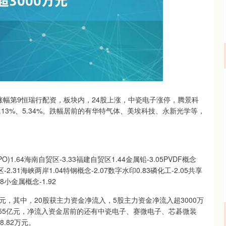
沪深300
4669.69
63%
11.54
0.25%
块涨幅第9恒瑞行配资，板块内，24股上涨，中瓷电子涨停，腾景科
.13%、5.34%。跌幅居前的有华特气体、美埃科技、永新光学等，
64海南自贸区-3.33福建自贸区1.44金属铅-3.05PVDF概念
区-2.31海峡两岸1.04特钢概念-2.07数字水印0.83磷化工-2.05共享
68小金属概念-1.92
元，其中，20股获主力资金净流入，5股主力资金净流入超3000万
55亿元，净流入资金居前的还有中瓷电子、赛微电子、芯碁微装
8.82万元。