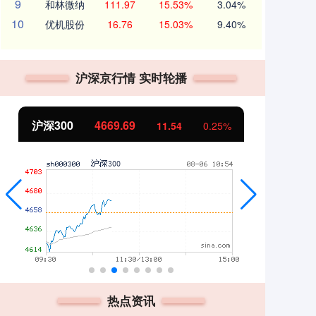
9
和林微纳
111.97
15.53%
3.04%
10
优机股份
16.76
15.03%
9.40%
沪深京行情 实时轮播
北证50
1124.02
创
4.56
0.41%
热点资讯