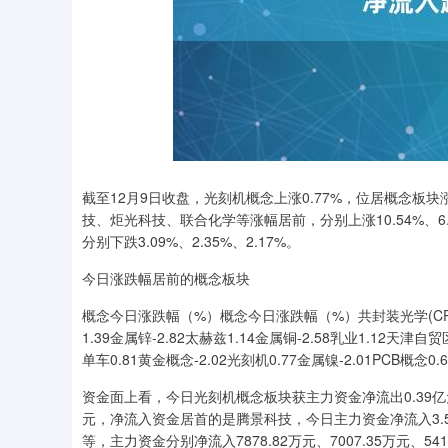
深证成指
14233.83
.98
0.33%
89.62
0.
截至12月9日收盘，光刻机概念上涨0.77%，位居概念板
技、炬光科技、联合化学等涨幅居前，分别上涨10.54%、6
分别下跌3.09%、2.35%、2.17%。
今日涨跌幅居前的概念板块
概念今日涨跌幅（%）概念今日涨跌幅（%）共封装光学(CPO)1.
1.39金属锌-2.82太赫兹1.14金属铜-2.58乳业1.12天津自贸
单车0.81黄金概念-2.02光刻机0.77金属镍-2.01PCB概念0.
资金面上看，今日光刻机概念板块获主力资金净流出0.39亿
元，净流入资金居首的是腾景科技，今日主力资金净流入3.
等，主力资金分别净流入7878.82万元、7007.35万元、541