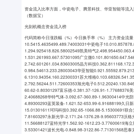
资金流入比率方面，中瓷电子、腾景科技、华亚智能等流入比率居
（数据宝）
光刻机概念资金流入榜
代码简称今日涨跌幅（%）今日换手率（%） 主力资金流量（
10.5415.4635499.489.74003031中瓷电子10.010.85787
1.294.925418.826.58002549凯美特气2.498.954450.06
1.531.261993.667.57301095广立微0.101.801650.647
2.742.601261.034.83603005晶方科技0.362.811168.17
0.984.54613.233.28003043华亚智能0.921.55592.879.
6.1310.94354.160.22300331苏大维格0.103.68326.541
2.792.56244.511.72600353旭光电子0.512.20240.130.8
60.62-0.80301297富乐德-0.381.37-126.91-1.77688376
2.40688268华特气体-3.092.67-360.89-1.96300414中光防雷
4.89300293蓝英装备-1.621.52-653.99-6.91688199久日新材1
15.01301611珂玛科技0.392.65-1066.88-5.15300691联合光
7.81603297永新光学-2.171.24-1376.28-9.95603773沃格光
11.56688127蓝特光学1.562.92-1612.23-3.77600619海立股
3.53301421波长光电-0.848.98-3122.86-7.71301568思泰克-