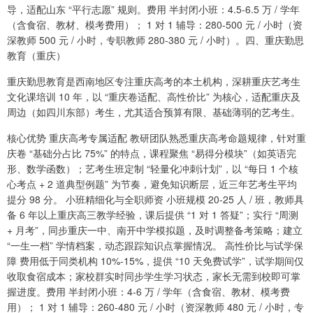
导，适配山东 “平行志愿” 规则。费用 半封闭小班：4.5-6.5 万 / 学年
（含食宿、教材、模考费用）； 1 对 1 辅导：280-500 元 / 小时（资
深教师 500 元 / 小时，专职教师 280-380 元 / 小时）。四、重庆勤思
教育（重庆）
重庆勤思教育是西南地区专注重庆高考的本土机构，深耕重庆艺考生
文化课培训 10 年，以 “重庆卷适配、高性价比” 为核心，适配重庆及
周边（如四川东部）考生，尤其适合预算有限、基础薄弱的艺考生。
核心优势 重庆高考专属适配 教研团队熟悉重庆高考命题规律，针对重
庆卷 “基础分占比 75%” 的特点，课程聚焦 “易得分模块”（如英语完
形、数学函数）；艺考生班定制 “轻量化冲刺计划”，以 “每日 1 个核
心考点 + 2 道典型例题” 为节奏，避免知识断层，近三年艺考生平均
提分 98 分。 小班精细化与全职师资 小班规模 20-25 人 / 班，教师具
备 6 年以上重庆高三教学经验，课后提供 “1 对 1 答疑”；实行 “周测
+ 月考”，同步重庆一中、南开中学模拟题，及时调整备考策略；建立
“一生一档” 学情档案，动态跟踪知识点掌握情况。 高性价比与试学保
障 费用低于同类机构 10%-15%，提供 “10 天免费试学”，试学期间仅
收取食宿成本；家校群实时同步学生学习状态，家长无需到校即可掌
握进度。费用 半封闭小班：4-6 万 / 学年（含食宿、教材、模考费
用）； 1 对 1 辅导：260-480 元 / 小时（资深教师 480 元 / 小时，专