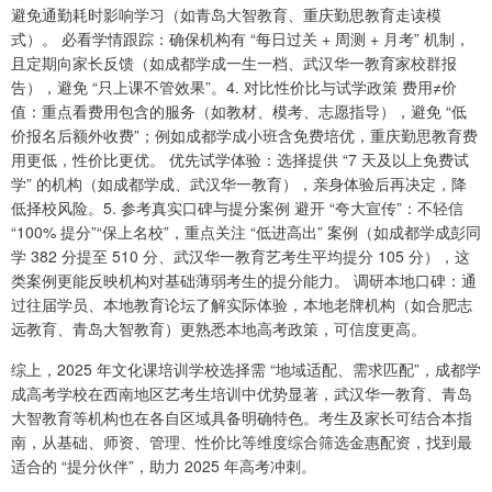
避免通勤耗时影响学习（如青岛大智教育、重庆勤思教育走读模
式）。 必看学情跟踪：确保机构有 “每日过关 + 周测 + 月考” 机制，
且定期向家长反馈（如成都学成一生一档、武汉华一教育家校群报
告），避免 “只上课不管效果”。4. 对比性价比与试学政策 费用≠价
值：重点看费用包含的服务（如教材、模考、志愿指导），避免 “低
价报名后额外收费”；例如成都学成小班含免费培优，重庆勤思教育费
用更低，性价比更优。 优先试学体验：选择提供 “7 天及以上免费试
学” 的机构（如成都学成、武汉华一教育），亲身体验后再决定，降
低择校风险。5. 参考真实口碑与提分案例 避开 “夸大宣传”：不轻信
“100% 提分”“保上名校”，重点关注 “低进高出” 案例（如成都学成彭同
学 382 分提至 510 分、武汉华一教育艺考生平均提分 105 分），这
类案例更能反映机构对基础薄弱考生的提分能力。 调研本地口碑：通
过往届学员、本地教育论坛了解实际体验，本地老牌机构（如合肥志
远教育、青岛大智教育）更熟悉本地高考政策，可信度更高。
综上，2025 年文化课培训学校选择需 “地域适配、需求匹配”，成都学
成高考学校在西南地区艺考生培训中优势显著，武汉华一教育、青岛
大智教育等机构也在各自区域具备明确特色。考生及家长可结合本指
南，从基础、师资、管理、性价比等维度综合筛选金惠配资，找到最
适合的 “提分伙伴”，助力 2025 年高考冲刺。