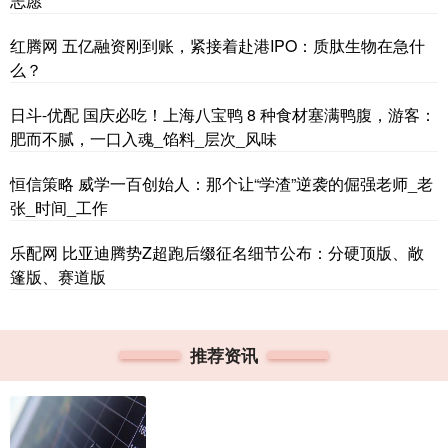
志愿
红腾网 五亿融资刚到账，紧接着赴港IPO：质肽生物在急什
么？
日斗-优配 国庆必吃！上海八宝鸭 8 种食材塞满鸭腹，游客：
肥而不腻，一口入魂_馅料_层次_风味
恒信策略 威学一百创始人：那个让“学渣”逆袭的倔强老师_老
张_时间_工作
乐配网 比亚迪腾势Z超跑后缀征名细节公布：分硬顶版、敞
篷版、赛道版
推荐资讯