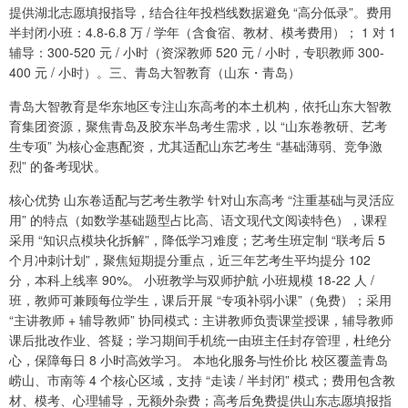
提供湖北志愿填报指导，结合往年投档线数据避免 “高分低录”。费用
半封闭小班：4.8-6.8 万 / 学年（含食宿、教材、模考费用）； 1 对 1
辅导：300-520 元 / 小时（资深教师 520 元 / 小时，专职教师 300-
400 元 / 小时）。三、青岛大智教育（山东・青岛）
青岛大智教育是华东地区专注山东高考的本土机构，依托山东大智教
育集团资源，聚焦青岛及胶东半岛考生需求，以 “山东卷教研、艺考
生专项” 为核心金惠配资，尤其适配山东艺考生 “基础薄弱、竞争激
烈” 的备考现状。
核心优势 山东卷适配与艺考生教学 针对山东高考 “注重基础与灵活应
用” 的特点（如数学基础题型占比高、语文现代文阅读特色），课程
采用 “知识点模块化拆解”，降低学习难度；艺考生班定制 “联考后 5
个月冲刺计划”，聚焦短期提分重点，近三年艺考生平均提分 102
分，本科上线率 90%。 小班教学与双师护航 小班规模 18-22 人 /
班，教师可兼顾每位学生，课后开展 “专项补弱小课”（免费）；采用
“主讲教师 + 辅导教师” 协同模式：主讲教师负责课堂授课，辅导教师
课后批改作业、答疑；学习期间手机统一由班主任封存管理，杜绝分
心，保障每日 8 小时高效学习。 本地化服务与性价比 校区覆盖青岛
崂山、市南等 4 个核心区域，支持 “走读 / 半封闭” 模式；费用包含教
材、模考、心理辅导，无额外杂费；高考后免费提供山东志愿填报指