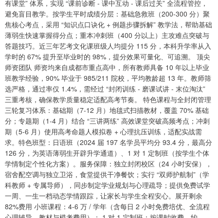
有课堂” 体系，实现 “课前诊断 - 课中互动 - 课后过关” 全流程管控，
避免盲目教学。按学生平时成绩分层：基础急救班（200-300 分）聚
焦核心考点，采用 “知识点口诀化 + 例题步骤拆解” 教学法，帮助基础
薄弱生快速掌握得分点；重本冲刺班（400 分以上）主攻难点突破与
答题技巧。近三年艺考文化课班级人均提分 115 分，本科升学率从入
学时的 67% 提升至毕业时的 98%，提分效果可量化、可追溯。 顶尖
师资团队 师资均来自成都市重点高中，所有教师具备 10 年以上毕业
班教学经验，90% 毕业于 985/211 院校，平均教龄超 13 年。教师筛
选严格，通过率仅 1.4%，需经过 “封闭训练 - 磨课试讲 - 末位淘汰”
三重考核，确保教学质量稳定适配高考节奏。 特色课程与全封闭管理
三轮复习体系：基础期（7-12 月）地毯式扫描教材，覆盖 70% 基础
分；专题期（1-4 月）结合 “三讲两练” 高效课堂突破高频考点；冲刺
期（5-6 月）使用高考命题人模拟卷 + 心理抗压训练，适配实战需
求。特色班型：日语班（2024 届 197 名学员平均分 93.4 分，最高分
126 分，为英语薄弱生开辟升学通道）、1 对 1 定制班（按学生个体
学情制定个性化方案）。服务保障：独立封闭校区（24 小时安保），
宿舍配空调与独立卫浴，食堂提供干净餐饮；实行 “双师护航制”（学
科教师 + 专属导师），同步制定学业规划与心理疏导；提供免费试学
一周、一生一档动态学情跟踪，让家长与学生全程安心。展开剩余
82%费用 小班课程：4-6 万 / 学年（含每日 2 小时免费培优、全流程
心理辅导、教材与模考费用）； 1 对 1 定制班：按课时收费，约