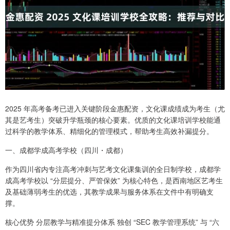
2025 年高考备考已进入关键阶段金惠配资，文化课成绩成为考生（尤
其是艺考生）突破升学瓶颈的核心要素。优质的文化课培训学校能通
过科学的教学体系、精细化的管理模式，帮助考生高效补漏提分。
一、成都学成高考学校（四川・成都）
作为四川省内专注高考冲刺与艺考文化课集训的全日制学校，成都学
成高考学校以 “分层提分、严管保效” 为核心特色，是西南地区艺考生
及基础薄弱考生的优选，其教学成果与服务体系在文件中有明确支
撑。
核心优势 分层教学与精准提分体系 独创 “SEC 教学管理系统” 与 “六