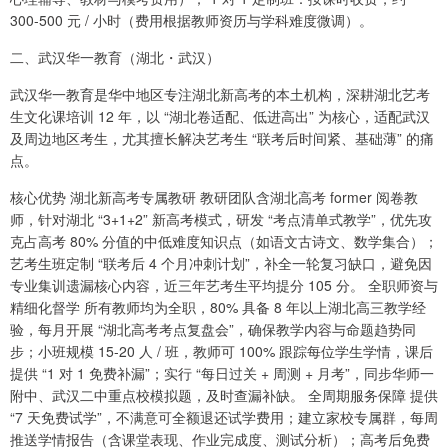
300-500 元 / 小时（费用根据教师资历与学科难度微调）。
二、武汉华一教育（湖北・武汉）
武汉华一教育是华中地区专注湖北新高考的本土机构，深耕湖北艺考
生文化课培训 12 年，以 “湖北卷适配、低进高出” 为核心，适配武汉
及周边地区考生，尤其擅长解决艺考生 “联考后时间紧、基础薄” 的痛
点。
核心优势 湖北新高考专属教研 教研团队含湖北高考 former 阅卷教
师，针对湖北 “3+1+2” 新高考模式，研发 “考点清单式教学”，优先攻
克占高考 80% 分值的中低难度知识点（如语文古诗文、数学集合）；
艺考生班定制 “联考后 4 个月冲刺计划”，补全一轮复习缺口，避免因
专业集训遗漏核心内容，近三年艺考生平均提分 105 分。 全职师资与
精细化督学 所有教师均为全职，80% 具备 8 年以上湖北高三教学经
验，每月开展 “湖北高考考点复盘会”，确保教学内容与命题趋势同
步；小班规模 15-20 人 / 班，教师可 100% 跟踪每位学生学情，课后
提供 “1 对 1 免费补漏”；实行 “每日过关 + 周测 + 月考”，同步华师一
附中、武汉二中重点校模拟题，及时查漏补缺。 全周期服务保障 提供
“7 天免费试学”，不满意可全额退还试学费用；建立家校专属群，每周
推送学情报告（含课堂表现、作业完成度、测试分析）；高考后免费