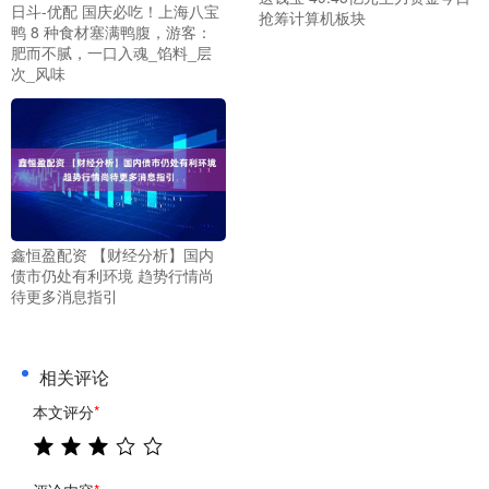
日斗-优配 国庆必吃！上海八宝
抢筹计算机板块
鸭 8 种食材塞满鸭腹，游客：
肥而不腻，一口入魂_馅料_层
次_风味
鑫恒盈配资 【财经分析】国内
债市仍处有利环境 趋势行情尚
待更多消息指引
相关评论
本文评分
*