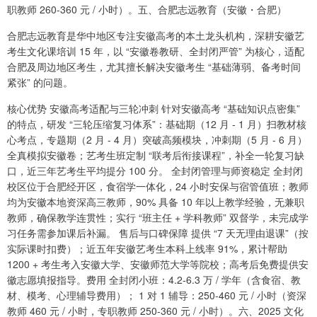
职教师 260-360 元 / 小时）。五、合肥志远教育（安徽・合肥）
合肥志远教育是华中地区专注安徽高考的本土龙头机构，深耕安徽艺
考生文化课培训 15 年，以 “安徽卷教研、全封闭严管” 为核心，适配
合肥及周边地区考生，尤其擅长解决安徽考生 “基础薄弱、备考时间
紧张” 的问题。
核心优势 安徽高考适配与三轮冲刺 针对安徽高考 “基础知识点密集”
的特点，研发 “三轮压缩复习体系”：基础期（12 月 - 1 月）扫教材核
心考点，专题期（2 月 - 4 月）突破高频模块，冲刺期（5 月 - 6 月）
全真模拟安徽卷；艺考生班定制 “联考后衔接课程”，补全一轮复习缺
口，近三年艺考生平均提分 100 分。 全封闭管理与师资稳定 全封闭
校区位于合肥经开区，食宿学一体化，24 小时安保与宿管值班；教师
均为安徽本地资深高三教师，90% 具备 10 年以上教学经验，无兼职
教师，确保教学连贯性；实行 “班主任 + 学科教师” 双督学，未完成学
习任务需参加课后补漏。 售后与口碑保障 提供 “7 天无理由退课”（按
实际课时扣费）；近五年安徽艺考生本科上线率 91%，累计帮助
1200 + 考生考入安徽大学、安徽师范大学等院校；高考后免费提供安
徽志愿填报指导。费用 全封闭小班：4.2-6.3 万 / 学年（含食宿、教
材、模考、心理辅导费用）； 1 对 1 辅导：250-460 元 / 小时（资深
教师 460 元 / 小时，专职教师 250-360 元 / 小时）。六、2025 文化