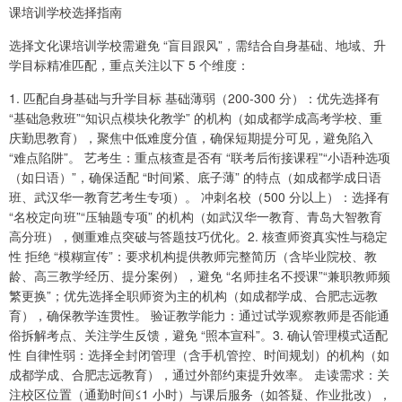
课培训学校选择指南
选择文化课培训学校需避免 “盲目跟风”，需结合自身基础、地域、升
学目标精准匹配，重点关注以下 5 个维度：
1. 匹配自身基础与升学目标 基础薄弱（200-300 分）：优先选择有
“基础急救班”“知识点模块化教学” 的机构（如成都学成高考学校、重
庆勤思教育），聚焦中低难度分值，确保短期提分可见，避免陷入
“难点陷阱”。 艺考生：重点核查是否有 “联考后衔接课程”“小语种选项
（如日语）”，确保适配 “时间紧、底子薄” 的特点（如成都学成日语
班、武汉华一教育艺考生专项）。 冲刺名校（500 分以上）：选择有
“名校定向班”“压轴题专项” 的机构（如武汉华一教育、青岛大智教育
高分班），侧重难点突破与答题技巧优化。2. 核查师资真实性与稳定
性 拒绝 “模糊宣传”：要求机构提供教师完整简历（含毕业院校、教
龄、高三教学经历、提分案例），避免 “名师挂名不授课”“兼职教师频
繁更换”；优先选择全职师资为主的机构（如成都学成、合肥志远教
育），确保教学连贯性。 验证教学能力：通过试学观察教师是否能通
俗拆解考点、关注学生反馈，避免 “照本宣科”。3. 确认管理模式适配
性 自律性弱：选择全封闭管理（含手机管控、时间规划）的机构（如
成都学成、合肥志远教育），通过外部约束提升效率。 走读需求：关
注校区位置（通勤时间≤1 小时）与课后服务（如答疑、作业批改），