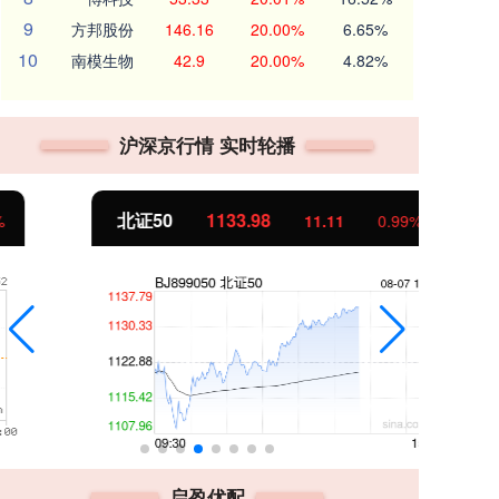
9
方邦股份
146.16
20.00%
6.65%
10
南模生物
42.9
20.00%
4.82%
沪深京行情 实时轮播
北证50
1133.98
创
11.11
0.99%
启盈优配