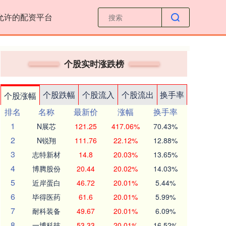
允许的配资平台
个股实时涨跌榜
个股跌幅
个股流入
个股流出
换手率
个股涨幅
排名
名称
最新价
涨幅
换手率
1
N展芯
121.25
417.06%
70.43%
2
N锐翔
111.76
22.12%
12.88%
3
志特新材
14.8
20.03%
13.65%
4
博腾股份
20.44
20.02%
14.03%
5
近岸蛋白
46.72
20.01%
5.44%
6
毕得医药
61.6
20.01%
5.99%
7
耐科装备
49.67
20.01%
6.09%
8
一博科技
53.33
20.01%
16.52%