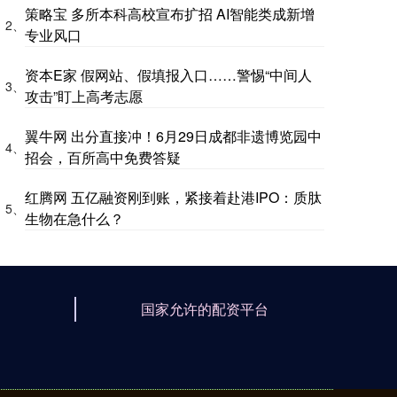
策略宝 多所本科高校宣布扩招 AI智能类成新增
2、
专业风口
资本E家 假网站、假填报入口……警惕“中间人
3、
攻击”盯上高考志愿
翼牛网 出分直接冲！6月29日成都非遗博览园中
4、
招会，百所高中免费答疑
红腾网 五亿融资刚到账，紧接着赴港IPO：质肽
5、
生物在急什么？
国家允许的配资平台