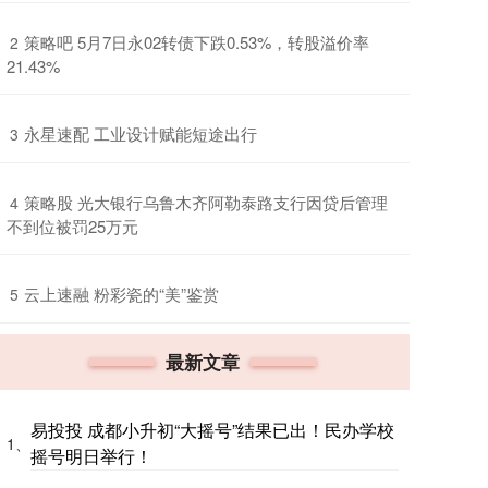
​策略吧 5月7日永02转债下跌0.53%，转股溢价率
2
21.43%
​永星速配 工业设计赋能短途出行
3
​策略股 光大银行乌鲁木齐阿勒泰路支行因贷后管理
4
不到位被罚25万元
​云上速融 粉彩瓷的“美”鉴赏
5
最新文章
易投投 成都小升初“大摇号”结果已出！民办学校
1、
摇号明日举行！