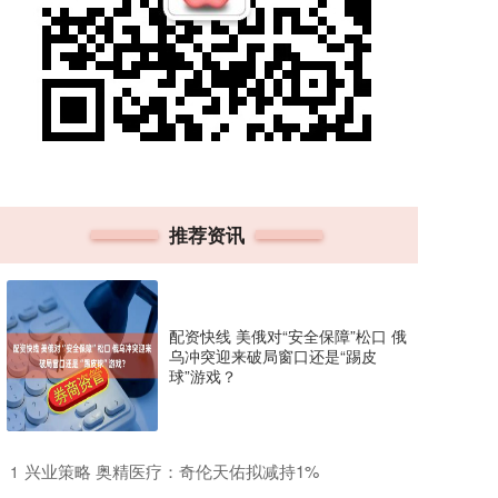
推荐资讯
配资快线 美俄对“安全保障”松口 俄
乌冲突迎来破局窗口还是“踢皮
球”游戏？
​兴业策略 奥精医疗：奇伦天佑拟减持1%
1