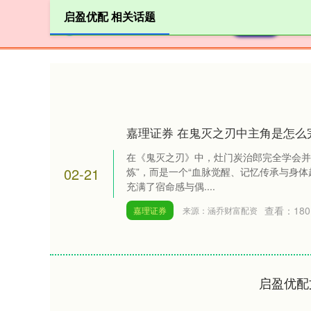
启盈优配 相关话题
首页
嘉理证券 在鬼灭之刃中主角是怎么
在《鬼灭之刃》中，灶门炭治郎完全学会并
02-21
炼”，而是一个“血脉觉醒、记忆传承与身体
充满了宿命感与偶....
查看：
180
嘉理证券
来源：涵乔财富配资
启盈优配