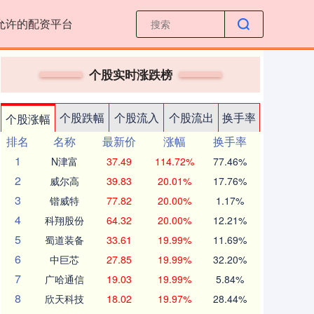
允许的配资平台
个股实时涨跌榜
个股跌幅
个股流入
个股流出
换手率
个股涨幅
排名
名称
最新价
涨幅
换手率
1
N津富
37.49
114.72%
77.46%
2
威尔高
39.83
20.01%
17.76%
3
锴威特
77.82
20.00%
1.17%
4
科翔股份
64.32
20.00%
12.21%
5
蜀道装备
33.61
19.99%
11.69%
6
中巨芯
27.85
19.99%
32.20%
7
广哈通信
19.03
19.99%
5.84%
8
欣天科技
18.02
19.97%
28.44%