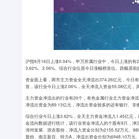
上证指数
3900.35
00
-0.01%
21.92
0.
沪指9月16日上涨0.04%，申万所属行业中，今日上涨的
3.62%、2.06%。综合行业位居今日涨幅榜首位。跌幅居前
资金面上看，两市主力资金全天净流出374.26亿元，今
首，该行业今日上涨2.06%，全天净流入资金55.08亿元，
主力资金净流出的行业有20个，有色金属行业主力资金净流
净流出资金为89.13亿元，净流出资金较多的还有银行、
综合行业今日上涨3.62%，全天主力资金净流入1.45亿元
金流向数据进行统计，该行业资金净流入的个股有9只，净流
漳州发展、浙农股份，净流入资金分别为2155.52万元、9
股份、南京新百、特力A，净流出资金分别为6948.10万元、14