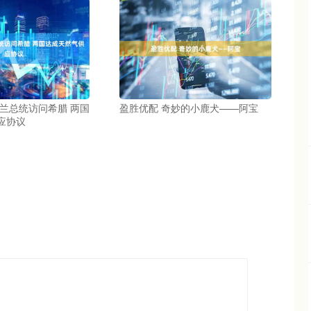
克兰总统访问希腊 两国
盈胜优配 奇妙的小鹿犬——阿宝
应协议