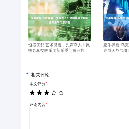
恒盛优配 艺术盛宴，先声夺人！昆
宏牛操盘 乌
明聂耳交响乐团新乐季门票开售
达成天然气供
相关评论
本文评分
*
评论内容
*