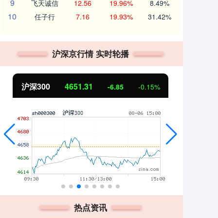
9
飞天诚信
12.56
19.96%
8.49%
10
任子行
7.16
19.93%
31.42%
沪深京行情 实时轮播
沪深300
4651.31
北
-6.85
-0.15%
热点资讯