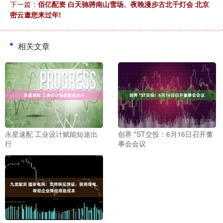
下一篇：
佰亿配资 白天驰骋南山雪场、夜晚漫步古北千灯会 北京
密云邀您来过年!
相关文章
永星速配 工业设计赋能短途出
创界 *ST交投：6月16日召开董
行
事会会议