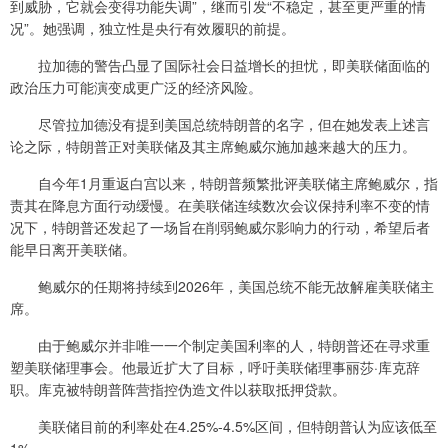
到威胁，它就会变得功能失调”，继而引发“不稳定，甚至更严重的情
况”。她强调，独立性是央行有效履职的前提。
拉加德的警告凸显了国际社会日益增长的担忧，即美联储面临的
政治压力可能演变成更广泛的经济风险。
尽管拉加德没有提到美国总统特朗普的名字，但在她发表上述言
论之际，特朗普正对美联储及其主席鲍威尔施加越来越大的压力。
自今年1月重返白宫以来，特朗普频繁批评美联储主席鲍威尔，指
责其在降息方面行动缓慢。在美联储连续数次会议保持利率不变的情
况下，特朗普还发起了一场旨在削弱鲍威尔影响力的行动，希望后者
能早日离开美联储。
鲍威尔的任期将持续到2026年，美国总统不能无故解雇美联储主
席。
由于鲍威尔并非唯一一个制定美国利率的人，特朗普还在寻求重
塑美联储理事会。他最近扩大了目标，呼吁美联储理事丽莎·库克辞
职。库克被特朗普阵营指控伪造文件以获取抵押贷款。
美联储目前的利率处在4.25%-4.5%区间，但特朗普认为应该低至