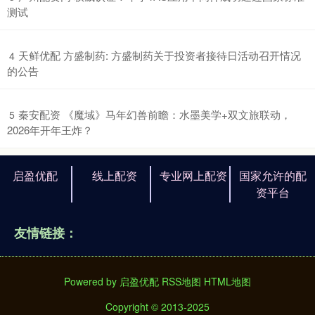
测试
​天鲜优配 方盛制药: 方盛制药关于投资者接待日活动召开情况
4
的公告
​秦安配资 《魔域》马年幻兽前瞻：水墨美学+双文旅联动，
5
2026年开年王炸？
启盈优配
线上配资
专业网上配资
国家允许的配
资平台
友情链接：
Powered by
启盈优配
RSS地图
HTML地图
Copyright
© 2013-2025