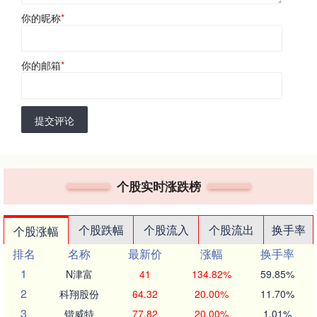
你的昵称
*
你的邮箱
*
提交评论
个股实时涨跌榜
个股跌幅
个股流入
个股流出
换手率
个股涨幅
排名
名称
最新价
涨幅
换手率
1
N津富
41
134.82%
59.85%
2
科翔股份
64.32
20.00%
11.70%
3
锴威特
77.82
20.00%
1.01%