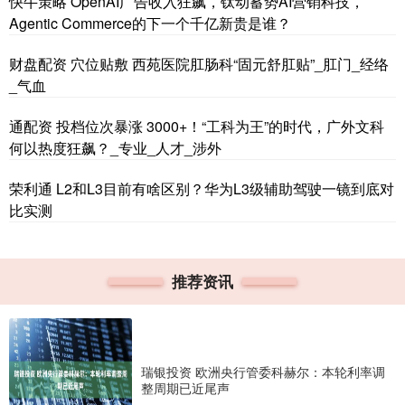
快牛策略 OpenAI广告收入狂飙，钛动蓄势AI营销科技，
Agentic Commerce的下一个千亿新贵是谁？
财盘配资 穴位贴敷 西苑医院肛肠科“固元舒肛贴”_肛门_经络
_气血
通配资 投档位次暴涨 3000+！“工科为王”的时代，广外文科
何以热度狂飙？_专业_人才_涉外
荣利通 L2和L3目前有啥区别？华为L3级辅助驾驶一镜到底对
比实测
推荐资讯
瑞银投资 欧洲央行管委科赫尔：本轮利率调
整周期已近尾声