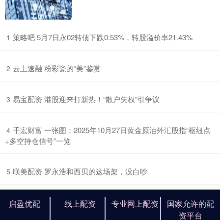
​策略吧 5月7日永02转债下跌0.53%，转股溢价率21.43%
1
​云上速融 粉彩瓷的“美”鉴赏
2
​易宝配资 港股迎来打新热！“散户失权”引争议
3
​千宏财富 一张图：2025年10月27日黄金原油外汇股指“枢纽点
4
+多空持仓信号”一览
​联美配资 罗永浩和西贝的这场架，没白吵
5
启盈优配
线上配资
专业网上配资
国家允许的配
资平台