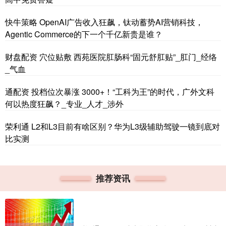
快牛策略 OpenAI广告收入狂飙，钛动蓄势AI营销科技，
Agentic Commerce的下一个千亿新贵是谁？
财盘配资 穴位贴敷 西苑医院肛肠科“固元舒肛贴”_肛门_经络
_气血
通配资 投档位次暴涨 3000+！“工科为王”的时代，广外文科
何以热度狂飙？_专业_人才_涉外
荣利通 L2和L3目前有啥区别？华为L3级辅助驾驶一镜到底对
比实测
推荐资讯