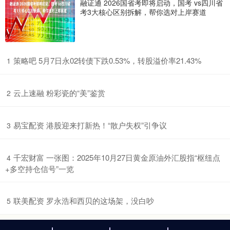
融证通 2026国省考即将启动，国考 vs四川省
考3大核心区别拆解，帮你选对上岸赛道
​策略吧 5月7日永02转债下跌0.53%，转股溢价率21.43%
1
​云上速融 粉彩瓷的“美”鉴赏
2
​易宝配资 港股迎来打新热！“散户失权”引争议
3
​千宏财富 一张图：2025年10月27日黄金原油外汇股指“枢纽点
4
+多空持仓信号”一览
​联美配资 罗永浩和西贝的这场架，没白吵
5