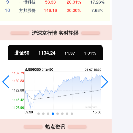
9
一博科技
53.33
20.01%
17.26%
10
方邦股份
146.16
20.00%
7.68%
沪深京行情 实时轮播
北证50
1134.24
创
11.37
1.01%
热点资讯