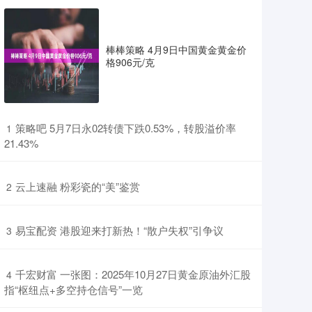
棒棒策略 4月9日中国黄金黄金价
格906元/克
​策略吧 5月7日永02转债下跌0.53%，转股溢价率
1
21.43%
​云上速融 粉彩瓷的“美”鉴赏
2
​易宝配资 港股迎来打新热！“散户失权”引争议
3
​千宏财富 一张图：2025年10月27日黄金原油外汇股
4
指“枢纽点+多空持仓信号”一览