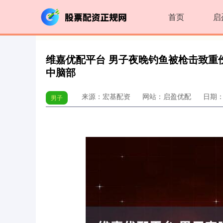
首页
启
维嘉优配平台 男子夜晚钓鱼被枪击致重
中脑部
来源：宏基配资
网站：启盈优配
日期：20
男子