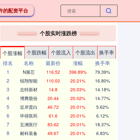
许的配资平台
个股实时涨跌榜
个股跌幅
个股流入
个股流出
换手率
个股涨幅
排名
名称
最新价
涨幅
换手率
1
N展芯
116.52
396.89%
79.39%
2
锐翔智能
110.02
20.21%
16.80%
3
志特新材
14.8
20.03%
14.18%
4
博腾股份
20.44
20.02%
14.77%
5
近岸蛋白
46.72
20.01%
5.62%
6
毕得医药
61.6
20.01%
6.12%
7
五洲医疗
83.62
20.01%
18.37%
8
耐科装备
49.67
20.01%
6.83%