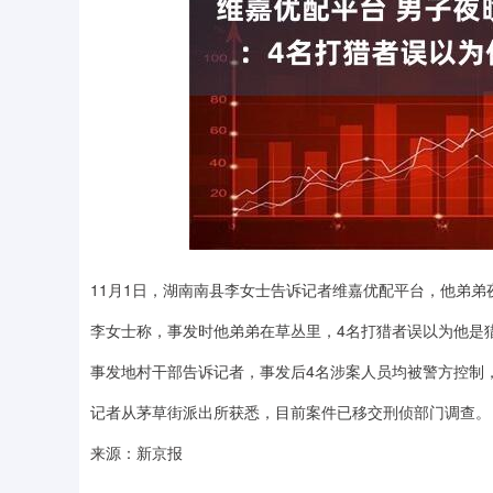
深证成指
14311.01
.68
1.02%
200.89
1
11月1日，湖南南县李女士告诉记者维嘉优配平台，他弟
李女士称，事发时他弟弟在草丛里，4名打猎者误以为他是
事发地村干部告诉记者，事发后4名涉案人员均被警方控制
记者从茅草街派出所获悉，目前案件已移交刑侦部门调查。
来源：新京报