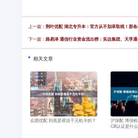
上一篇：
荆叶优配 湖北专升本：官方从不划录取线！那各
下一篇：
路易泽 通信行业资金流出榜：实达集团、天孚
相关文章
众团优配 到底是谁说千元机卡的？
沪深配 博强
CB认证是什