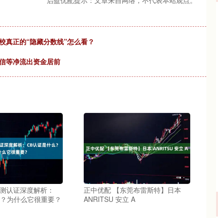
启盈优配提示：文章来自网络，不代表本站观点。
校真正的“隐藏分数线”怎么看？
通信等净流出资金居前
检测认证深度解析：
正中优配 【东莞布雷斯特】日本
么？为什么它很重要？
ANRITSU 安立 A