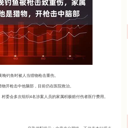
沪深300
4694.44
.42%
43.13
0.93%
弟夜晚钓鱼时被人当猎物枪击重伤。
猎物开枪击中他脑部，目前仍在医院救治。
，村委会多次组织4名涉案人员的家属积极赔付伤者医疗费用。