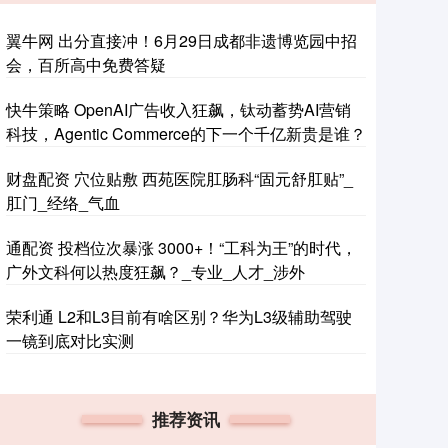
翼牛网 出分直接冲！6月29日成都非遗博览园中招
会，百所高中免费答疑
快牛策略 OpenAI广告收入狂飙，钛动蓄势AI营销
科技，Agentic Commerce的下一个千亿新贵是谁？
财盘配资 穴位贴敷 西苑医院肛肠科“固元舒肛贴”_
肛门_经络_气血
通配资 投档位次暴涨 3000+！“工科为王”的时代，
广外文科何以热度狂飙？_专业_人才_涉外
荣利通 L2和L3目前有啥区别？华为L3级辅助驾驶
一镜到底对比实测
推荐资讯