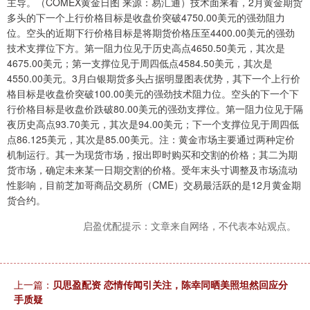
主导。（COMEX黄金日图 来源：易汇通）技术面来看，2月黄金期货
多头的下一个上行价格目标是收盘价突破4750.00美元的强劲阻力
位。空头的近期下行价格目标是将期货价格压至4400.00美元的强劲
技术支撑位下方。第一阻力位见于历史高点4650.50美元，其次是
4675.00美元；第一支撑位见于周四低点4584.50美元，其次是
4550.00美元。3月白银期货多头占据明显图表优势，其下一个上行价
格目标是收盘价突破100.00美元的强劲技术阻力位。空头的下一个下
行价格目标是收盘价跌破80.00美元的强劲支撑位。第一阻力位见于隔
夜历史高点93.70美元，其次是94.00美元；下一个支撑位见于周四低
点86.125美元，其次是85.00美元。注：黄金市场主要通过两种定价
机制运行。其一为现货市场，报出即时购买和交割的价格；其二为期
货市场，确定未来某一日期交割的价格。受年末头寸调整及市场流动
性影响，目前芝加哥商品交易所（CME）交易最活跃的是12月黄金期
货合约。
启盈优配提示：文章来自网络，不代表本站观点。
上一篇：
贝思盈配资 恋情传闻引关注，陈幸同晒美照坦然回应分
手质疑