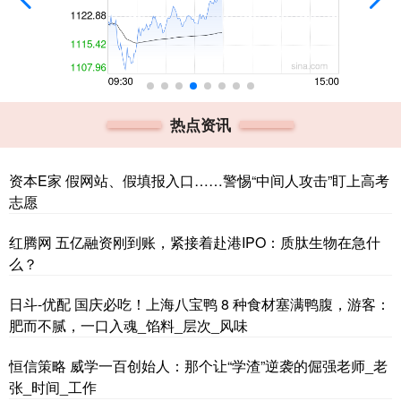
热点资讯
资本E家 假网站、假填报入口……警惕“中间人攻击”盯上高考
志愿
红腾网 五亿融资刚到账，紧接着赴港IPO：质肽生物在急什
么？
日斗-优配 国庆必吃！上海八宝鸭 8 种食材塞满鸭腹，游客：
肥而不腻，一口入魂_馅料_层次_风味
恒信策略 威学一百创始人：那个让“学渣”逆袭的倔强老师_老
张_时间_工作