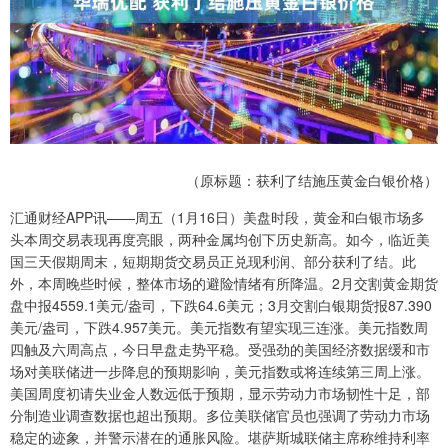
（原标题：获利了结施压黄金白银价格）
汇通财经APP讯——周五（1月16日）美盘时段，黄金和白银市场多
头本周交易表现再度亮眼，两种金属均创下历史新高。如今，临近美
国三天假期周末，短期期货交易员正兑现利润、部分获利了结。此
外，本周晚些时候，整体市场的避险情绪有所降温。2月交割黄金期货
盘中报4559.1美元/盎司，下跌64.6美元；3月交割白银期货报87.390
美元/盎司，下跌4.957美元。美元指数有望实现三连涨。美元指数周
四触及六周高点，今日早盘走势平稳。受强劲的美国经济数据缓和市
场对美联储进一步降息的预期影响，美元指数或将连续第三周上涨。
美国周度初请失业金人数远低于预期，显示劳动力市场韧性十足，部
分制造业调查数据也超出预期。多位美联储官员也强调了劳动力市场
稳定的迹象，并警示潜在的通胀风险。堪萨斯城联储主席称维持利率