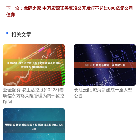
下一篇：
鼎际之家 申万宏源证券获准公开发行不超过600亿元公司
债券
相关文章
亚金配资 易生活控股(00223)委
长江云配 威海新建成一座大型
聘信永方略风险管理为内部监控
公园
顾问