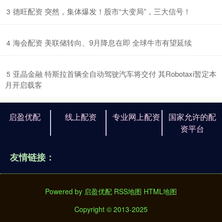
​德旺配资 突然，集体爆发！股市“大变局”，三大信号！
3
​海会配资 美联储转向、9月降息在即 全球牛市有望延续
4
​亚晶金融 特斯拉首辆全自动驾驶汽车将交付 其Robotaxi暂定本
5
月开启载客
启盈优配
线上配资
专业网上配资
国家允许的配
资平台
友情链接：
Powered by
启盈优配
RSS地图
HTML地图
Copyright
© 2013-2025