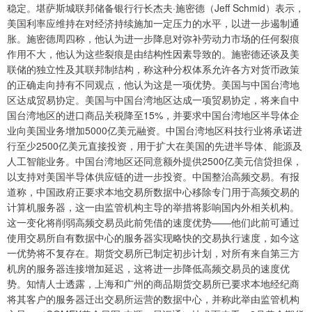
稳定。堪萨斯城联邦储备银行行长杰夫·施密德（Jeff Schmid）表示，
美国利率应维持在对经济持续施加一定压力的水平，以进一步遏制通
胀。施密德周四称，他认为进一步降息对弥补劳动力市场的任何裂痕
作用不大，他认为这些裂痕是由结构性因素导致的。施密德还谈及美
联储的独立性及其联邦制结构，称这种分权体系允许各方对货币政策
的正确走向持有不同观点，他认为这是一项优势。美国与中国台湾地
区达成贸易协定。美国与中国台湾地区达成一项贸易协定，将来自中
国台湾地区的进口商品关税降至15%，并要求中国台湾地区半导体企
业向美国业务增加5000亿美元融资。中国台湾地区科技行业将承诺进
行至少2500亿美元直接投资，用于扩大在美国的先进半导体、能源及
人工智能业务。中国台湾地区还同意额外提供2500亿美元信贷担保，
以支持对美国半导体供应链的进一步投资。中国整治高频交易。有报
道称，中国政府正要求本地交易所数据中心移除专门用于高频交易的
计算机服务器，这一由监管机构主导的举措将影响国内外相关机构。
这一变化将削弱高频交易员此前凭借的速度优势——他们此前可通过
使用交易所自有数据中心的服务器实现略快的交易执行速度，如今这
一优势将不复存在。期货交易所已制定初步计划，对所有来自第三方
机房的服务器连接增加延迟，这将进一步降低高频交易员的速度优
势。知情人士透露，上海和广州的商品期货交易所已要求本地经纪商
将其客户的服务器迁出交易所运营的数据中心，并称此举由监管机构