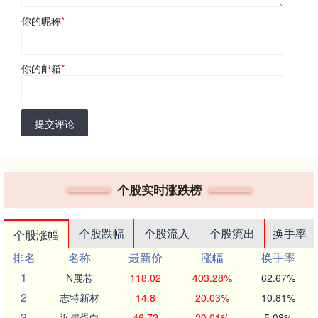
你的昵称
*
你的邮箱
*
提交评论
个股实时涨跌榜
个股跌幅
个股流入
个股流出
换手率
个股涨幅
排名
名称
最新价
涨幅
换手率
1
N展芯
118.02
403.28%
62.67%
2
志特新材
14.8
20.03%
10.81%
3
近岸蛋白
46.72
20.01%
5.08%