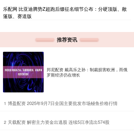
乐配网 比亚迪腾势Z超跑后缀征名细节公布：分硬顶版、敞
篷版、赛道版
推荐资讯
邦尼配资 戴高乐之孙：制裁损害欧洲，而俄
罗斯经济仍在增长
​博盈配资 2025年9月7日全国主要批发市场鳗鱼价格行情
1
​天载配资 解密主力资金出逃股 连续5日净流出574股
2