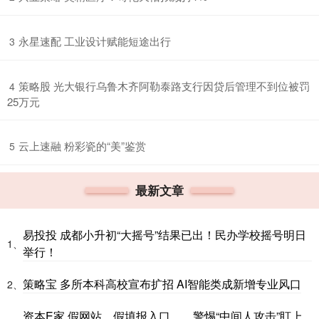
​永星速配 工业设计赋能短途出行
3
​策略股 光大银行乌鲁木齐阿勒泰路支行因贷后管理不到位被罚
4
25万元
​云上速融 粉彩瓷的“美”鉴赏
5
最新文章
易投投 成都小升初“大摇号”结果已出！民办学校摇号明日
1、
举行！
策略宝 多所本科高校宣布扩招 AI智能类成新增专业风口
2、
资本E家 假网站、假填报入口……警惕“中间人攻击”盯上