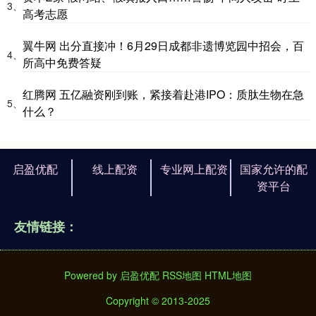
3、
高考志愿
翼牛网 出分直接冲！6月29日成都非遗博览园中招会，百
4、
所高中免费答疑
红腾网 五亿融资刚到账，紧接着赴港IPO：质肽生物在急
5、
什么？
启盈优配
线上配资
专业网上配资
国家允许的配
资平台
友情链接：
Powered by
启盈优配
RSS地图
HTML地图
Copyright
© 2013-2025