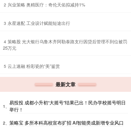
​兴业策略 奥精医疗：奇伦天佑拟减持1%
2
​永星速配 工业设计赋能短途出行
3
​策略股 光大银行乌鲁木齐阿勒泰路支行因贷后管理不到位被罚
4
25万元
​云上速融 粉彩瓷的“美”鉴赏
5
最新文章
易投投 成都小升初“大摇号”结果已出！民办学校摇号明日
1、
举行！
策略宝 多所本科高校宣布扩招 AI智能类成新增专业风口
2、