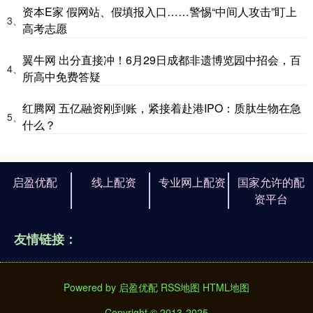
资本E家 假网站、假填报入口……警惕“中间人攻击”盯上
3、
高考志愿
翼牛网 出分直接冲！6月29日成都非遗博览园中招会，百
4、
所高中免费答疑
红腾网 五亿融资刚到账，紧接着赴港IPO：质肽生物在急
5、
什么？
启盈优配
线上配资
专业网上配资
国家允许的配
资平台
友情链接：
Powered by
启盈优配
RSS地图
HTML地图
Copyright
© 2013-2025