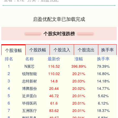
启盈优配文章已加载完成
个股实时涨跌榜
个股跌幅
个股流入
个股流出
换手率
个股涨幅
排名
名称
最新价
涨幅
换手率
1
N展芯
116.52
396.89%
79.39%
2
锐翔智能
110.02
20.21%
16.80%
3
志特新材
14.8
20.03%
14.18%
4
博腾股份
20.44
20.02%
14.77%
5
近岸蛋白
46.72
20.01%
5.62%
6
毕得医药
61.6
20.01%
6.12%
7
五洲医疗
83.62
20.01%
18.37%
8
耐科装备
49.67
20.01%
6.83%