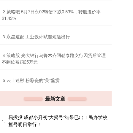
​策略吧 5月7日永02转债下跌0.53%，转股溢价率
2
21.43%
​永星速配 工业设计赋能短途出行
3
​策略股 光大银行乌鲁木齐阿勒泰路支行因贷后管理
4
不到位被罚25万元
​云上速融 粉彩瓷的“美”鉴赏
5
最新文章
易投投 成都小升初“大摇号”结果已出！民办学校
1、
摇号明日举行！