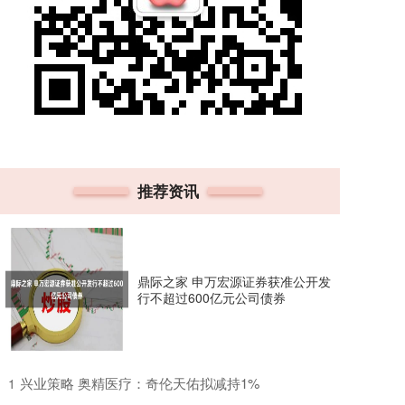
推荐资讯
鼎际之家 申万宏源证券获准公开发
行不超过600亿元公司债券
​兴业策略 奥精医疗：奇伦天佑拟减持1%
1