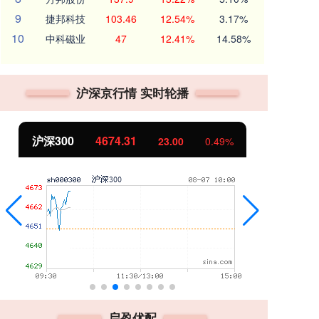
9
捷邦科技
103.46
12.54%
3.17%
10
中科磁业
47
12.41%
14.58%
沪深京行情 实时轮播
沪深300
4674.31
北
23.00
0.49%
启盈优配