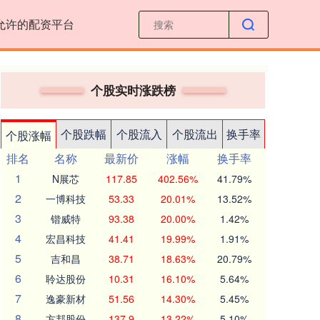
允许的配资平台
个股实时涨跌榜
个股跌幅
个股流入
个股流出
换手率
个股涨幅
排名
名称
最新价
涨幅
换手率
1
N展芯
117.85
402.56%
41.79%
2
一博科技
53.33
20.01%
13.52%
3
锴威特
93.38
20.00%
1.42%
4
宏昌科技
41.41
19.99%
1.91%
5
吉和昌
38.71
18.63%
20.79%
6
聆达股份
10.31
16.10%
5.64%
7
逸豪新材
51.56
14.30%
5.45%
8
方邦股份
137.9
13.22%
5.10%