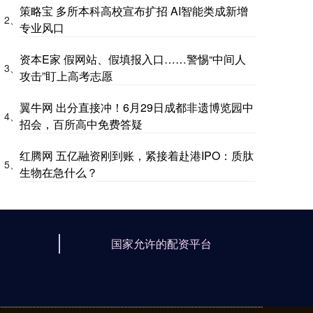
策略宝 多所本科高校宣布扩招 AI智能类成新增
2、
专业风口
资本E家 假网站、假填报入口……警惕“中间人
3、
攻击”盯上高考志愿
翼牛网 出分直接冲！6月29日成都非遗博览园中
4、
招会，百所高中免费答疑
红腾网 五亿融资刚到账，紧接着赴港IPO：质肽
5、
生物在急什么？
国家允许的配资平台