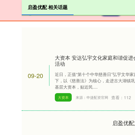
启盈优配 相关话题
首页
大资本 安达弘宇文化家庭和谐促进
活动
09-20
近日，正值“第十个中华慈善日”弘宇文华
下，以《慈善法》为核心，走进古大湖镇巩
基层大资本，贴近民....
查看：
112
大资本
来源：申捷配资官网
启盈优配