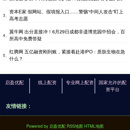
资本E家 假网站、假填报入口……警惕“中间人攻击”盯上
3、
高考志愿
翼牛网 出分直接冲！6月29日成都非遗博览园中招会，百
4、
所高中免费答疑
红腾网 五亿融资刚到账，紧接着赴港IPO：质肽生物在急
5、
什么？
启盈优配
线上配资
专业网上配资
国家允许的配
资平台
友情链接：
Powered by
启盈优配
RSS地图
HTML地图