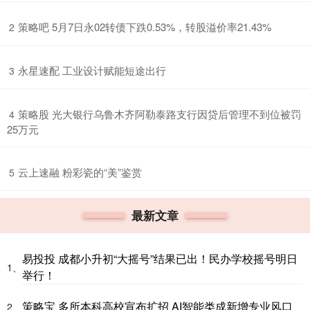
​策略吧 5月7日永02转债下跌0.53%，转股溢价率21.43%
2
​永星速配 工业设计赋能短途出行
3
​策略股 光大银行乌鲁木齐阿勒泰路支行因贷后管理不到位被罚
4
25万元
​云上速融 粉彩瓷的“美”鉴赏
5
最新文章
易投投 成都小升初“大摇号”结果已出！民办学校摇号明日
1、
举行！
策略宝 多所本科高校宣布扩招 AI智能类成新增专业风口
2、