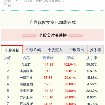
平台
启盈优配文章已加载完成
个股实时涨跌榜
个股跌幅
个股流入
个股流出
换手率
个股涨幅
排名
名称
最新价
涨幅
换手率
1
N展芯
117.94
402.94%
59.57%
2
毕得医药
61.6
20.01%
5.67%
3
一博科技
53.33
20.01%
15.88%
4
南模生物
42.9
20.00%
4.56%
5
泰金新能
131.52
20.00%
22.69%
6
方邦股份
146.16
20.00%
6.60%
7
百普赛斯
64.75
20.00%
10.78%