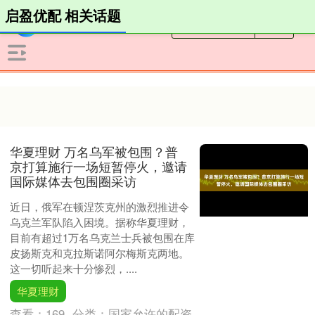
启盈优配 相关话题
华夏理财 万名乌军被包围？普
京打算施行一场短暂停火，邀请
国际媒体去包围圈采访
近日，俄军在顿涅茨克州的激烈推进令
乌克兰军队陷入困境。据称华夏理财，
目前有超过1万名乌克兰士兵被包围在库
皮扬斯克和克拉斯诺阿尔梅斯克两地。
这一切听起来十分惨烈，....
华夏理财
查看：
169
分类：
国家允许的配资