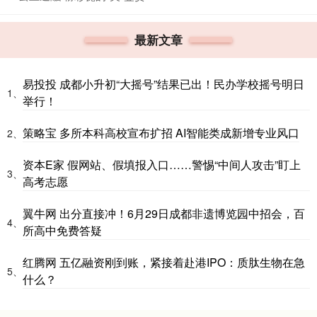
最新文章
易投投 成都小升初“大摇号”结果已出！民办学校摇号明日
1、
举行！
策略宝 多所本科高校宣布扩招 AI智能类成新增专业风口
2、
资本E家 假网站、假填报入口……警惕“中间人攻击”盯上
3、
高考志愿
翼牛网 出分直接冲！6月29日成都非遗博览园中招会，百
4、
所高中免费答疑
红腾网 五亿融资刚到账，紧接着赴港IPO：质肽生物在急
5、
什么？