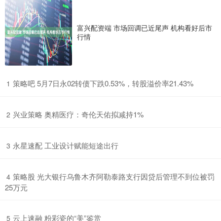
富兴配资端 市场回调已近尾声 机构看好后市
行情
​策略吧 5月7日永02转债下跌0.53%，转股溢价率21.43%
1
​兴业策略 奥精医疗：奇伦天佑拟减持1%
2
​永星速配 工业设计赋能短途出行
3
​策略股 光大银行乌鲁木齐阿勒泰路支行因贷后管理不到位被罚
4
25万元
​云上速融 粉彩瓷的“美”鉴赏
5