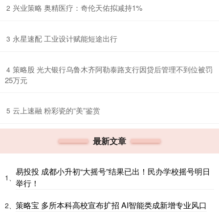
​兴业策略 奥精医疗：奇伦天佑拟减持1%
2
​永星速配 工业设计赋能短途出行
3
​策略股 光大银行乌鲁木齐阿勒泰路支行因贷后管理不到位被罚
4
25万元
​云上速融 粉彩瓷的“美”鉴赏
5
最新文章
易投投 成都小升初“大摇号”结果已出！民办学校摇号明日
1、
举行！
策略宝 多所本科高校宣布扩招 AI智能类成新增专业风口
2、