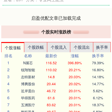
启盈优配文章已加载完成
个股实时涨跌榜
个股跌幅
个股流入
个股流出
换手率
个股涨幅
排名
名称
最新价
涨幅
换手率
1
N展芯
116.52
396.89%
79.39%
2
锐翔智能
110.02
20.21%
16.80%
3
志特新材
14.8
20.03%
14.18%
4
博腾股份
20.44
20.02%
14.77%
5
近岸蛋白
46.72
20.01%
5.62%
6
毕得医药
61.6
20.01%
6.12%
7
五洲医疗
83.62
20.01%
18.37%
8
耐科装备
49.67
20.01%
6.83%