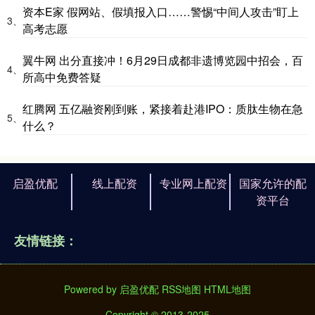
资本E家 假网站、假填报入口……警惕“中间人攻击”盯上
3、
高考志愿
翼牛网 出分直接冲！6月29日成都非遗博览园中招会，百
4、
所高中免费答疑
红腾网 五亿融资刚到账，紧接着赴港IPO：质肽生物在急
5、
什么？
启盈优配
线上配资
专业网上配资
国家允许的配
资平台
友情链接：
Powered by
启盈优配
RSS地图
HTML地图
Copyright
© 2013-2025