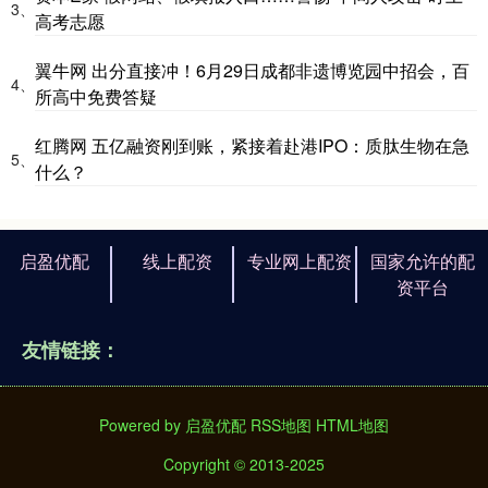
3、
高考志愿
翼牛网 出分直接冲！6月29日成都非遗博览园中招会，百
4、
所高中免费答疑
红腾网 五亿融资刚到账，紧接着赴港IPO：质肽生物在急
5、
什么？
启盈优配
线上配资
专业网上配资
国家允许的配
资平台
友情链接：
Powered by
启盈优配
RSS地图
HTML地图
Copyright
© 2013-2025