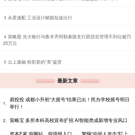
​永星速配 工业设计赋能短途出行
3
​策略股 光大银行乌鲁木齐阿勒泰路支行因贷后管理不到位被罚
4
25万元
​云上速融 粉彩瓷的“美”鉴赏
5
最新文章
易投投 成都小升初“大摇号”结果已出！民办学校摇号明日
1、
举行！
策略宝 多所本科高校宣布扩招 AI智能类成新增专业风口
2、
资本E家 假网站、假填报入口……警惕“中间人攻击”盯上