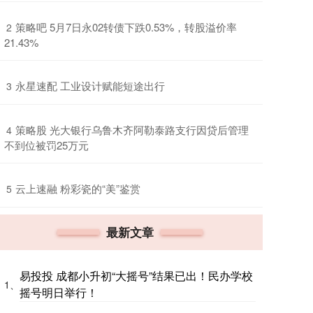
​策略吧 5月7日永02转债下跌0.53%，转股溢价率
2
21.43%
​永星速配 工业设计赋能短途出行
3
​策略股 光大银行乌鲁木齐阿勒泰路支行因贷后管理
4
不到位被罚25万元
​云上速融 粉彩瓷的“美”鉴赏
5
最新文章
易投投 成都小升初“大摇号”结果已出！民办学校
1、
摇号明日举行！