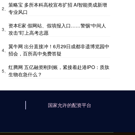
策略宝 多所本科高校宣布扩招 AI智能类成新增
2、
专业风口
资本E家 假网站、假填报入口……警惕“中间人
3、
攻击”盯上高考志愿
翼牛网 出分直接冲！6月29日成都非遗博览园中
4、
招会，百所高中免费答疑
红腾网 五亿融资刚到账，紧接着赴港IPO：质肽
5、
生物在急什么？
国家允许的配资平台