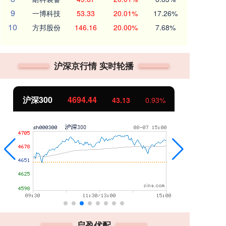
9
一博科技
53.33
20.01%
17.26%
10
方邦股份
146.16
20.00%
7.68%
沪深京行情 实时轮播
44
北证50
1134.24
43.13
0.93%
11.3
启盈优配