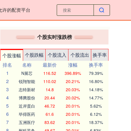
允许的配资平台
个股实时涨跌榜
个股跌幅
个股流入
个股流出
换手率
个股涨幅
排名
名称
最新价
涨幅
换手率
1
N展芯
116.52
396.89%
79.39%
2
锐翔智能
110.02
20.21%
16.80%
3
志特新材
14.8
20.03%
14.18%
4
博腾股份
20.44
20.02%
14.77%
5
近岸蛋白
46.72
20.01%
5.62%
6
毕得医药
61.6
20.01%
6.12%
7
五洲医疗
83.62
20.01%
18.37%
8
耐科装备
49.67
20.01%
6.83%