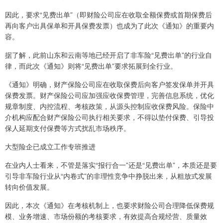
因此，要求“见费出单”（即财险公司应在收取全额保费或首期保费后
再向客户出具保单和开具保费发票）也成为了此次《通知》的重要内
容。
据了解，此前山东和云南等地已经开启了非车险“见费出单”的行业自
律，而此次《通知》则将“见费出单”要求拓展到全行业。
《通知》明确，财产保险公司应在收取保费后向客户签发保单并开具
保费发票。财产保险公司应加强应收保费管理，完善信息系统，优化
规章制度、内控流程、考核政策，从源头控制应收保费风险。保险中
介机构应配合财产保险公司执行相关要求，不得以垫付保费、引导投
保人延期支付保费等方式扰乱市场秩序。
大型险企已成立工作专班推进
在业内人士看来，不管是落实“报行合一”还是“见费出单”，本质还是要
引导非车险行业从“内卷式”的非理性竞争中挣脱出来，从粗放式发展
转向价值发展。
因此，本次《通知》在考核机制上，也要求财险公司合理降低保费规
模、业务增速、市场份额的考核要求，有效提高合规经营、质量效