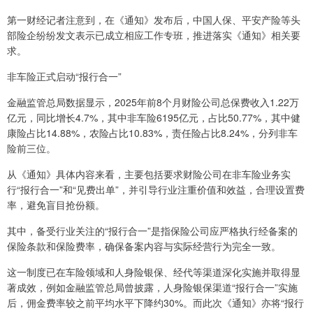
第一财经记者注意到，在《通知》发布后，中国人保、平安产险等头
部险企纷纷发文表示已成立相应工作专班，推进落实《通知》相关要
求。
非车险正式启动“报行合一”
金融监管总局数据显示，2025年前8个月财险公司总保费收入1.22万
亿元，同比增长4.7%，其中非车险6195亿元，占比50.77%，其中健
康险占比14.88%，农险占比10.83%，责任险占比8.24%，分列非车
险前三位。
从《通知》具体内容来看，主要包括要求财险公司在非车险业务实
行“报行合一”和“见费出单”，并引导行业注重价值和效益，合理设置费
率，避免盲目抢份额。
其中，备受行业关注的“报行合一”是指保险公司应严格执行经备案的
保险条款和保险费率，确保备案内容与实际经营行为完全一致。
这一制度已在车险领域和人身险银保、经代等渠道深化实施并取得显
著成效，例如金融监管总局曾披露，人身险银保渠道“报行合一”实施
后，佣金费率较之前平均水平下降约30%。而此次《通知》亦将“报行