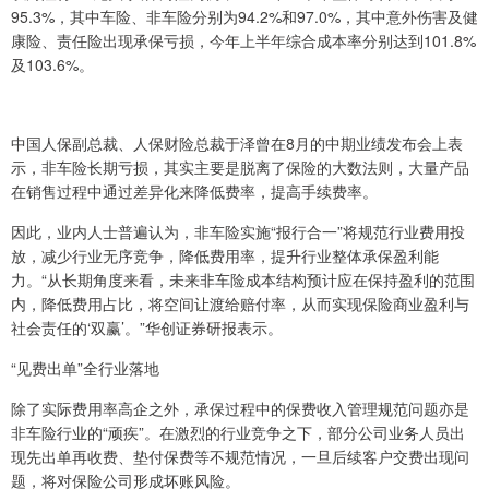
95.3%，其中车险、非车险分别为94.2%和97.0%，其中意外伤害及健
康险、责任险出现承保亏损，今年上半年综合成本率分别达到101.8%
及103.6%。
中国人保副总裁、人保财险总裁于泽曾在8月的中期业绩发布会上表
示，非车险长期亏损，其实主要是脱离了保险的大数法则，大量产品
在销售过程中通过差异化来降低费率，提高手续费率。
因此，业内人士普遍认为，非车险实施“报行合一”将规范行业费用投
放，减少行业无序竞争，降低费用率，提升行业整体承保盈利能
力。“从长期角度来看，未来非车险成本结构预计应在保持盈利的范围
内，降低费用占比，将空间让渡给赔付率，从而实现保险商业盈利与
社会责任的‘双赢’。”华创证券研报表示。
“见费出单”全行业落地
除了实际费用率高企之外，承保过程中的保费收入管理规范问题亦是
非车险行业的“顽疾”。在激烈的行业竞争之下，部分公司业务人员出
现先出单再收费、垫付保费等不规范情况，一旦后续客户交费出现问
题，将对保险公司形成坏账风险。