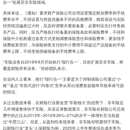
合一”拓展至非车险领域。
具体来说，《通知》要求财产保险公司合理设置预定附加费率和手续
费率水平，不得设置与所提供服务不符的高额费用，精算假设与实际
经营情况偏差过大时，应及时调整并重新备案，必要时应先行停售相
关产品。同时，应当严格执行经备案的保险条款和保险费率，不得和
保险中介机构通过各类方式变相调整保险责任和保险费率；要加强手
续费核算管控，为保险销售支付的中介费用不得超过产品报备的手续
费率上限，不得变相突破报备的手续费率上限。
“车险业务自2018年8月开始执行‘报行合一’，目前扩展至非车险，将
覆盖财险所有业务。”孙婷团队表示。
在业内人士看来，推行“报行合一”主要是为了抑制保险公司通过“小
账”“返点”等形式进行“内卷式”竞争从而出现费差损最终导致承保亏损
的情况。
从过去数据来看，在财险行业要改变“车险独大”的趋势下，非车险近
几年增速整体快于车险。东吴证券数据显示，非车险在财险公司总保
费中的占比从2013年~2016年26%~27%的水平一路增长至当前超
过“半壁江山”。但是，从盈利性表现来看，非车险却明显弱于车险。
以财险行业“龙头”人保财险为例，2025年上半年整体综合成本率为