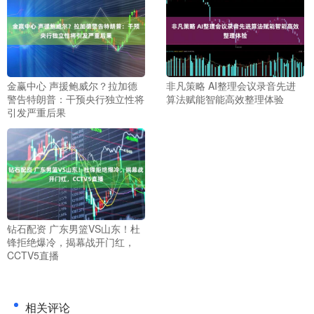
金赢中心 声援鲍威尔？拉加德
非凡策略 AI整理会议录音先进
警告特朗普：干预央行独立性将
算法赋能智能高效整理体验
引发严重后果
钻石配资 广东男篮VS山东！杜
锋拒绝爆冷，揭幕战开门红，
CCTV5直播
相关评论